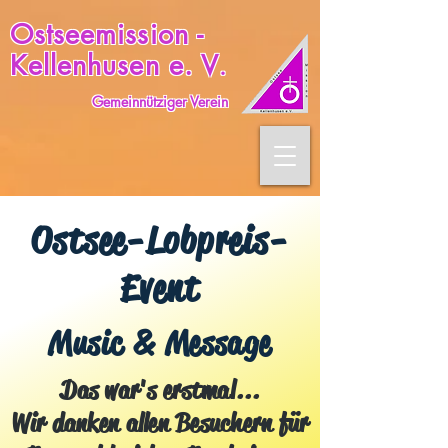
Ostseemission -
Kellenhusen e. V
.
Gemeinnütziger Verein
Ostsee-Lobpreis-
Event
Music & Message
Das war's erstmal...
Wir danken allen Besuchern für